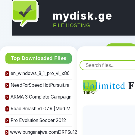
mydisk.ge
FILE HOSTING
მთავარი
Top Downloaded Files
en_windows_8_1_pro_vl_x86
F
Unlimited
NeedForSpeedHotPursuit.ra
Free
100%
ARMA 3 Complete Campaign
Road Smash v1.07.9 [Mod M
Pro Evolution Soccer 2012
www.bunganajwa.comDRPSu12